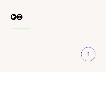
Dein Webshop nervt dich? Shopify
macht’s einfacher.
© 2026 STUDIO MAVI | Made in Zürich with 💙
Datenschutzbestimmungen
|
Impressum
|
AGBs