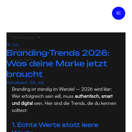
S T U D I O M A V I
Alle Beiträge
18. Juni
Alle Beiträge
Branding-Trends 2026:
Studio MAVI
Was deine Marke jetzt
braucht
Aktualisiert:
28. Juli
Branding ist ständig im Wandel – 2026 wird klar: 
Wer erfolgreich sein will, muss 
authentisch, smart 
und digital
 sein. Hier sind die Trends, die du kennen 
solltest:
1. Echte Werte statt leere 